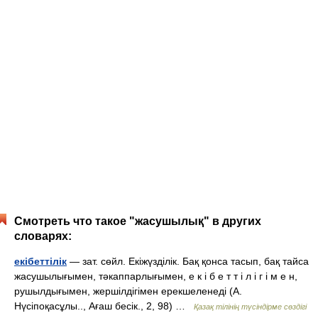
Смотреть что такое "жасушылық" в других
словарях:
екібеттілік
— зат. сөйл. Екіжүзділік. Бақ қонса тасып, бақ тайса
жасушылығымен, тәкаппарлығымен, е к і б е т т і л і г і м е н,
рушылдығымен, жершілдігімен ерекшеленеді (А.
Нүсіпоқасұлы.., Ағаш бесік., 2, 98) …
Қазақ тілінің түсіндірме сөздігі