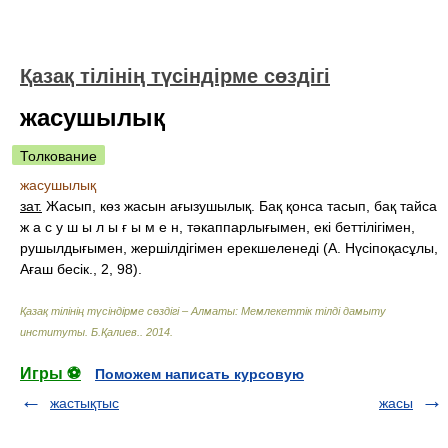
Қазақ тілінің түсіндірме сөздігі
жасушылық
Толкование
жасушылық
зат.
Жасып, көз жасын ағызушылық. Бақ қонса тасып, бақ тайса
ж а с у ш ы л ы ғ ы м е н, тәкаппарлығымен, екі беттілігімен,
рушылдығымен, жершілдігімен ерекшеленеді (А. Нүсіпоқасұлы,
Ағаш бесік., 2, 98).
Қазақ тілінің түсіндірме сөздігі – Алматы: Мемлекеттік тілді дамыту
институты
.
Б.Қалиев.
.
2014
.
Игры ⚽
Поможем написать курсовую
жастықтыс
жасы